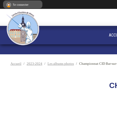
Panneau de gestion des cookies
Se connecter
ACC
Accueil
2023-2024
Les albums photos
Championnat CID Bar-sur
C